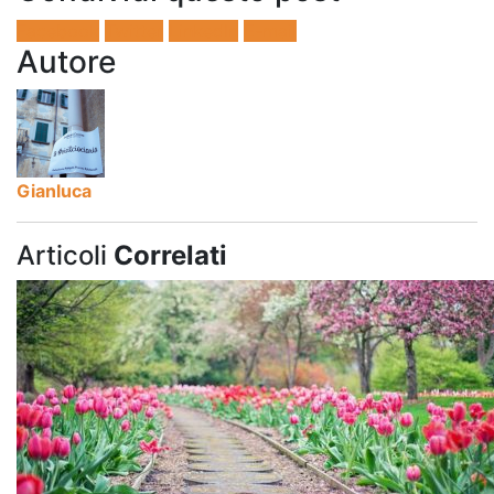
Facebook
Twitter
LinkedIn
E-mail
Autore
Gianluca
Articoli
Correlati