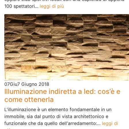
100 spettatori...
leggi di più
07
Giu
7 Giugno 2018
Illuminazione indiretta a led: cos’è e
come ottenerla
L'illuminazione è un elemento fondamentale in un
immobile, sia dal punto di vista architettonico e
funzionale che da quello dell'arredamento:...
leggi di