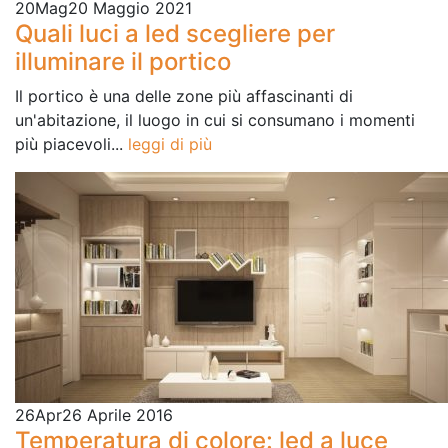
20
Mag
20 Maggio 2021
Quali luci a led scegliere per
illuminare il portico
Il portico è una delle zone più affascinanti di
un'abitazione, il luogo in cui si consumano i momenti
più piacevoli...
leggi di più
26
Apr
26 Aprile 2016
Temperatura di colore: led a luce