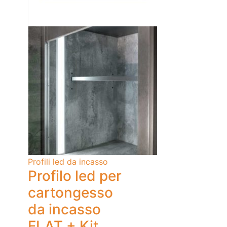
Profili led da incasso
Profilo led per
cartongesso
da incasso
FLAT + Kit