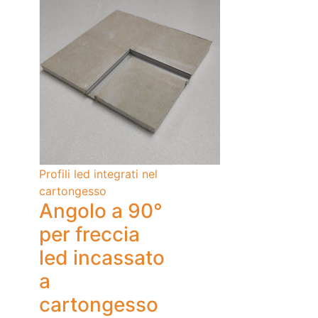
Profili led integrati nel
cartongesso
Angolo a 90°
per freccia
led incassato
a
cartongesso