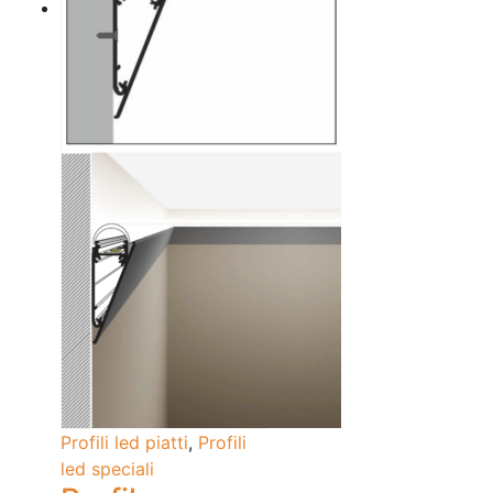
Profili led piatti
,
Profili
led speciali