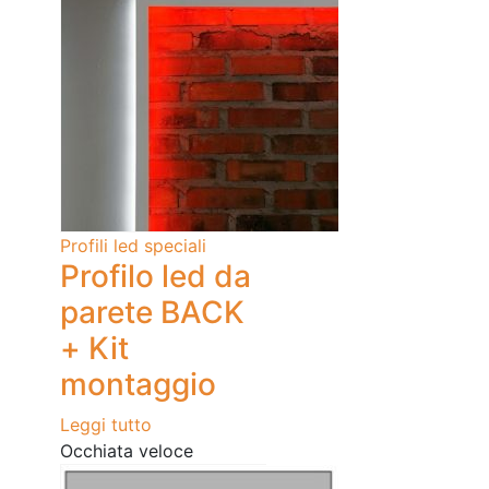
Profili led speciali
Profilo led da
parete BACK
+ Kit
montaggio
Leggi tutto
Occhiata veloce