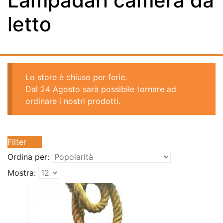
Lampadari camera da
letto
Lo store è chiuso per ferie.
Dal 24 Agosto sarà possibile tornare ad
ordinare i nostri prodotti.
Filter
Ordina per:
Mostra: