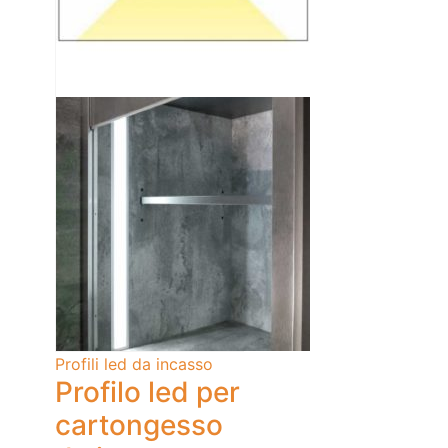
Profili led da incasso
Profilo led per
cartongesso