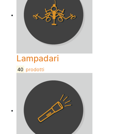
Lampadari
40
prodotti