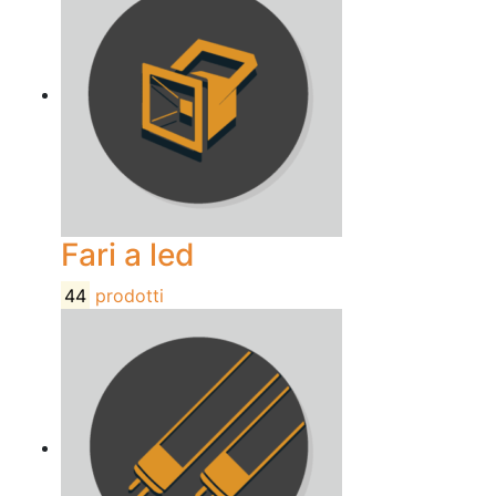
Fari a led
44
prodotti