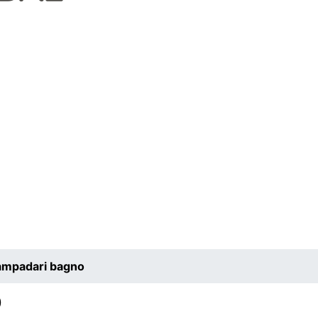
ampadari bagno
o