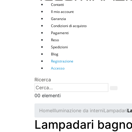
Contatti
Il mio account
Garanzia
Condizioni di acquisto
Pagamenti
Reso
Spedizioni
Blog
Registrazione
Accesso
Ricerca
0
0 elementi
Home
Illuminazione da interni
Lampadari
L
Lampadari bagn