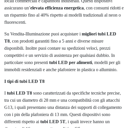
locali commerciali e capannoni industriali. Questi dispositivi
assicurano un’
elevata efficienza energetica
, con consumi ridotti e
un risparmio fino al 40% rispetto ai modelli tradizionali al neon o
fluorescenti.
Su Vendita-Illuminazione puoi acquistare i
migliori tubi LED
T8
, con prodotti garantiti fino a 5 anni e diverse misure
disponibili. Inoltre puoi contare su spedizioni veloci, prezzi
competitivi e un servizio di assistenza per qualsiasi dubbio. In
particolare sono presenti
tubi LED per alimenti
, modelli per gli
immobili residenziali e anche plafoniere in plastica o alluminio.
I tipi di tubi LED T8
I
tubi LED T8
sono caratterizzati da specifiche tecniche precise,
tra cui un diametro di 28 mm e una compatibilità con gli attacchi
G13, i quali presentano una distanza dei supporti di collegamento
con i pin della plafoniera di 13 mm. Questi dispositivi sono
differenti rispetto ai
tubi LED 5T
, i quali invece hanno un