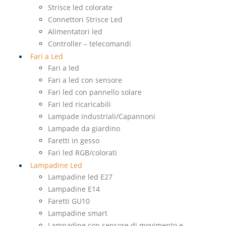
Strisce led colorate
Connettori Strisce Led
Alimentatori led
Controller – telecomandi
Fari a Led
Fari a led
Fari a led con sensore
Fari led con pannello solare
Fari led ricaricabili
Lampade industriali/Capannoni
Lampade da giardino
Faretti in gesso
Fari led RGB/colorati
Lampadine Led
Lampadine led E27
Lampadine E14
Faretti GU10
Lampadine smart
Lampadine con sensore di movimento e