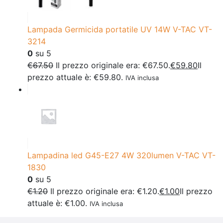
Lampada Germicida portatile UV 14W V-TAC VT-
3214
0
su 5
€
67.50
Il prezzo originale era: €67.50.
€
59.80
Il
prezzo attuale è: €59.80.
IVA inclusa
Lampadina led G45-E27 4W 320lumen V-TAC VT-
1830
0
su 5
€
1.20
Il prezzo originale era: €1.20.
€
1.00
Il prezzo
attuale è: €1.00.
IVA inclusa