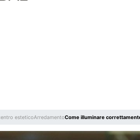
entro estetico
Arredamento
Come illuminare correttamente