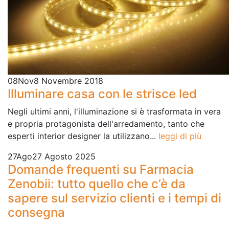
08
Nov
8 Novembre 2018
Illuminare casa con le strisce led
Negli ultimi anni, l'illuminazione si è trasformata in vera
e propria protagonista dell'arredamento, tanto che
esperti interior designer la utilizzano...
leggi di più
27
Ago
27 Agosto 2025
Domande frequenti su Farmacia
Zenobii: tutto quello che c’è da
sapere sul servizio clienti e i tempi di
consegna