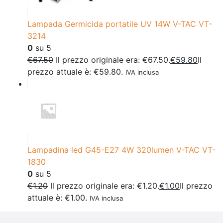
Lampada Germicida portatile UV 14W V-TAC VT-
3214
0
su 5
€
67.50
Il prezzo originale era: €67.50.
€
59.80
Il
prezzo attuale è: €59.80.
IVA inclusa
Lampadina led G45-E27 4W 320lumen V-TAC VT-
1830
0
su 5
€
1.20
Il prezzo originale era: €1.20.
€
1.00
Il prezzo
attuale è: €1.00.
IVA inclusa