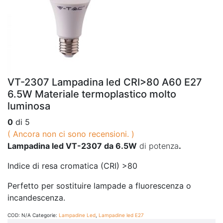
VT-2307 Lampadina led CRI>80 A60 E27
6.5W Materiale termoplastico molto
luminosa
0
di 5
( Ancora non ci sono recensioni. )
Lampadina led VT-2307
da 6.5W
di potenza
.
Indice di resa cromatica (CRI) >80
Perfetto per sostituire lampade a fluorescenza o
incandescenza.
COD:
N/A
Categorie:
Lampadine Led
,
Lampadine led E27