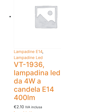
Lampadine E14
,
Lampadine Led
VT-1936,
lampadina led
da 4W a
candela E14
400lm
€
2.10
IVA inclusa