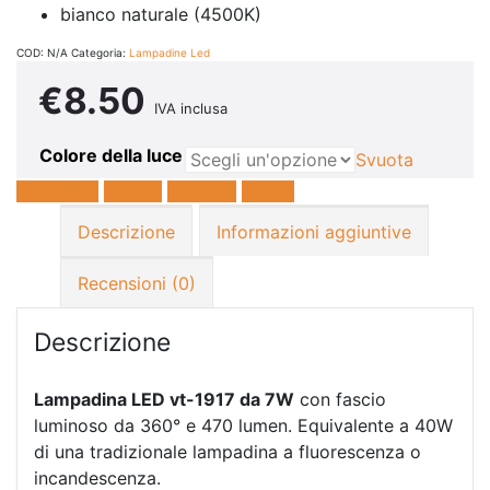
bianco naturale (4500K)
COD:
N/A
Categoria:
Lampadine Led
€
8.50
IVA inclusa
Colore della luce
Svuota
Facebook
Twitter
LinkedIn
E-mail
Descrizione
Informazioni aggiuntive
Recensioni (0)
Descrizione
Lampadina LED vt-1917 da
7
W
con fascio
luminoso da 360° e 470 lumen. Equivalente a 40W
di una tradizionale lampadina a fluorescenza o
incandescenza.