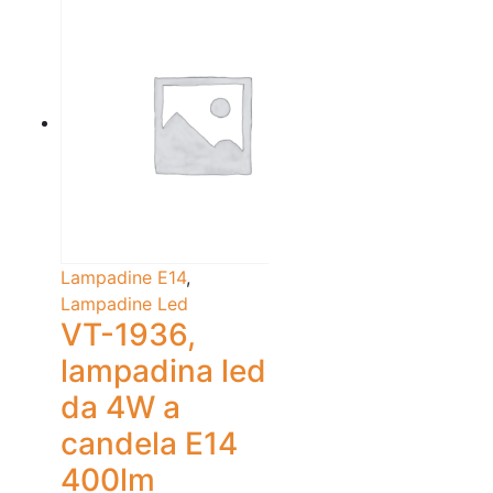
Lampadine E14
,
Lampadine Led
VT-1936,
lampadina led
da 4W a
candela E14
400lm