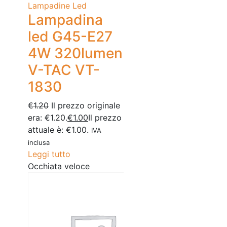
Lampadine Led
Lampadina
led G45-E27
4W 320lumen
V-TAC VT-
1830
€
1.20
Il prezzo originale
era: €1.20.
€
1.00
Il prezzo
attuale è: €1.00.
IVA
inclusa
Leggi tutto
Occhiata veloce