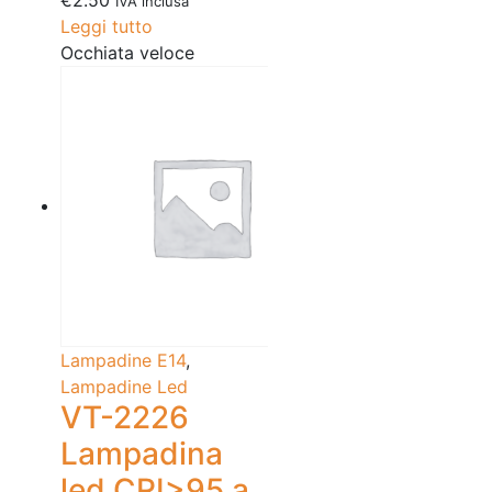
IVA inclusa
Leggi tutto
Occhiata veloce
Lampadine E14
,
Lampadine Led
VT-2226
Lampadina
led CRI>95 a