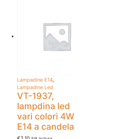
Lampadine E14
,
Lampadine Led
VT-1937,
lampdina led
vari colori 4W
E14 a candela
€
2.10
IVA inclusa