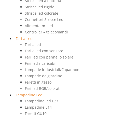
Strisce led a batteria
Strisce led rigide
Strisce led colorate
Connettori Strisce Led
Alimentatori led
Controller – telecomandi
Fari a Led
Fari a led
Fari a led con sensore
Fari led con pannello solare
Fari led ricaricabili
Lampade industriali/Capannoni
Lampade da giardino
Faretti in gesso
Fari led RGB/colorati
Lampadine Led
Lampadine led E27
Lampadine E14
Faretti GU10