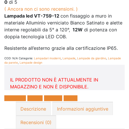
0
di 5
( Ancora non ci sono recensioni. )
Lampada led VT-759-12
con fissaggio a muro in
materiale Alluminio verniciato Bianco Satinato e alette
interne regolabili da 5° a 120°,
12W
di potenza con
doppia tecnologia LED COB.
Resistente all’esterno grazie alla certificazione IP65.
COD:
N/A
Categorie:
Lampadari moderni
,
Lampade
,
Lampade da giardino
,
Lampade
da parete
,
Lampade design
IL PRODOTTO NON È ATTUALMENTE IN
MAGAZZINO E NON È DISPONIBILE.
Facebook
Twitter
LinkedIn
E-mail
Descrizione
Informazioni aggiuntive
Recensioni (0)