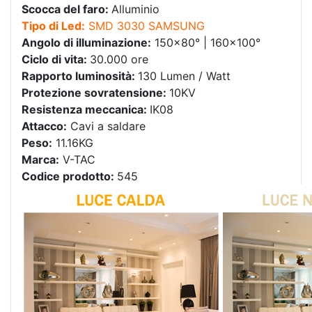
Scocca del faro:
Alluminio
Tipo di Led:
SMD 3030 SAMSUNG
Angolo di illuminazione:
150×80° | 160×100°
Ciclo di vita:
30.000 ore
Rapporto luminosità:
130 Lumen / Watt
Protezione sovratensione:
10KV
Resistenza meccanica:
IK08
Attacco:
Cavi a saldare
Peso:
11.16KG
Marca:
V-TAC
Codice prodotto:
545