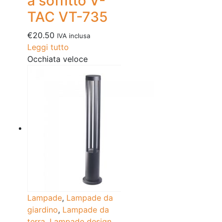
a soffitto V-
TAC VT-735
€
20.50
IVA inclusa
Leggi tutto
Occhiata veloce
Lampade
,
Lampade da
giardino
,
Lampade da
terra
,
Lampade design