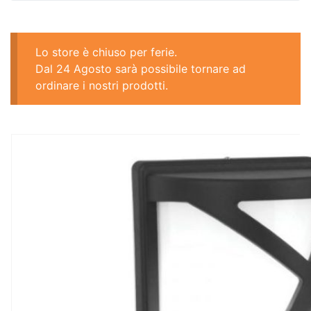
Lo store è chiuso per ferie.
Dal 24 Agosto sarà possibile tornare ad
ordinare i nostri prodotti.