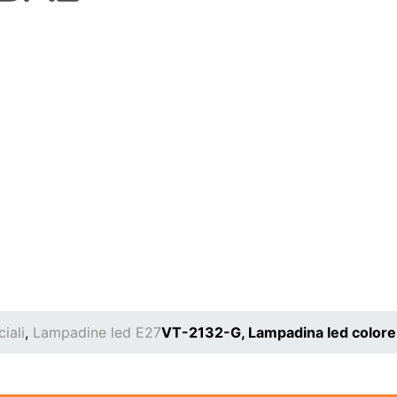
iali
,
Lampadine led E27
VT-2132-G, Lampadina led colore