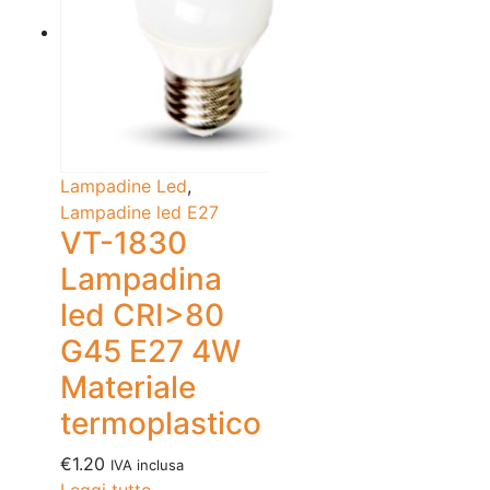
Lampadine Led
,
Lampadine led E27
VT-1830
Lampadina
led CRI>80
G45 E27 4W
Materiale
termoplastico
€
1.20
IVA inclusa
Leggi tutto