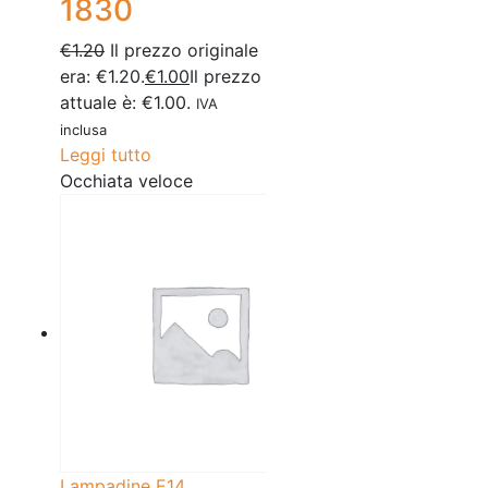
1830
€
1.20
Il prezzo originale
era: €1.20.
€
1.00
Il prezzo
attuale è: €1.00.
IVA
inclusa
Leggi tutto
Occhiata veloce
Lampadine E14
,