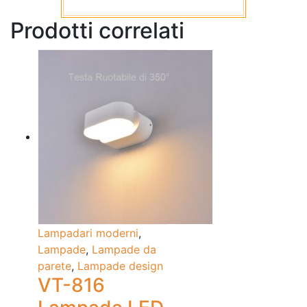
Prodotti correlati
Lampadari moderni
,
Lampade
,
Lampade da
parete
,
Lampade design
VT-816