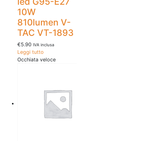
led G95-E27
10W
810lumen V-
TAC VT-1893
€
5.90
IVA inclusa
Leggi tutto
Occhiata veloce