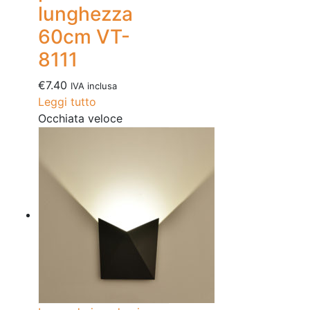
lunghezza
60cm VT-
8111
€
7.40
IVA inclusa
Leggi tutto
Occhiata veloce