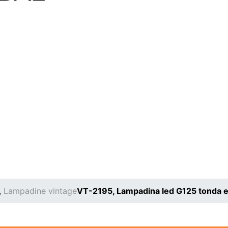
,
Lampadine vintage
VT-2195, Lampadina led G125 tonda ef