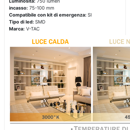
Luminosità:
750 lumen
incasso:
75-100 mm
Compatibile con kit di emergenza:
SI
Tipo di led:
SMD
Marca:
V-TAC