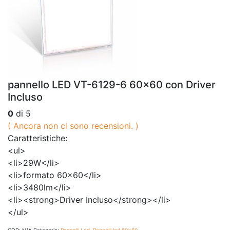
pannello LED VT-6129-6 60×60 con Driver
Incluso
0
di 5
( Ancora non ci sono recensioni. )
Caratteristiche:
<ul>
<li>29W</li>
<li>formato 60×60</li>
<li>3480lm</li>
<li><strong>Driver Incluso</strong></li>
</ul>
COD:
N/A
Categorie:
Pannelli Led
,
Pannelli led 60x60