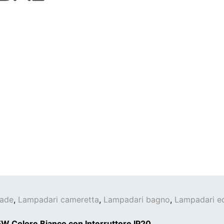
ade
,
Lampadari cameretta
,
Lampadari bagno
,
Lampadari e
Colore Bianco con Interruttore IP20