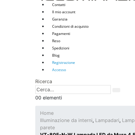
Contatti
Il mio account
Garanzia
Condizioni di acquisto
Pagamenti
Reso
Spedizioni
Blog
Registrazione
Accesso
Ricerca
0
0 elementi
Home
Illuminazione da interni
,
Lampadari
,
Lamp
parete
VT-805-N-W Lampada LED da Muro 4,5W 