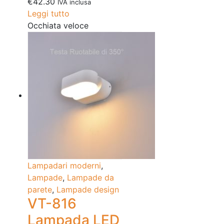
€
42.30
IVA inclusa
Leggi tutto
Occhiata veloce
Lampadari moderni
,
Lampade
,
Lampade da
parete
,
Lampade design
VT-816
Lampada LED