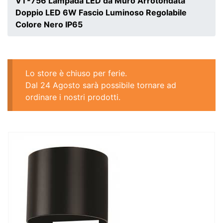
VT-756 Lampada LED da Muro Arrotondata
Doppio LED 6W Fascio Luminoso Regolabile
Colore Nero IP65
Lo store è chiuso per ferie.
Dal 24 Agosto sarà possibile tornare ad
ordinare i nostri prodotti.