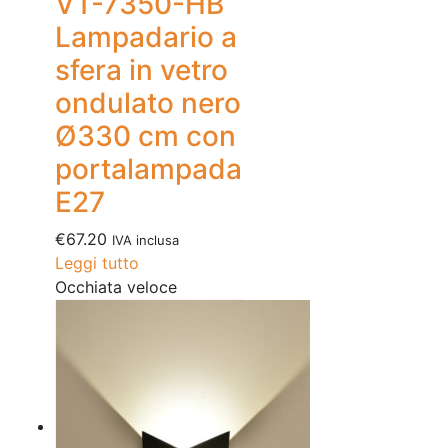
VT-7350-HB
Lampadario a
sfera in vetro
ondulato nero
Ø330 cm con
portalampada
E27
€
67.20
IVA inclusa
Leggi tutto
Occhiata veloce