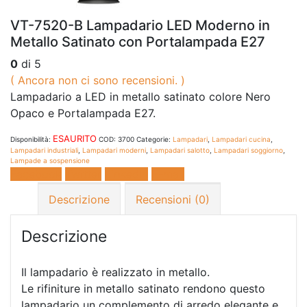
VT-7520-B Lampadario LED Moderno in
Metallo Satinato con Portalampada E27
0
di 5
( Ancora non ci sono recensioni. )
Lampadario a LED in metallo satinato colore
Nero
Opaco
e Portalampada E27.
ESAURITO
Disponibilità:
COD:
3700
Categorie:
Lampadari
,
Lampadari cucina
,
Lampadari industriali
,
Lampadari moderni
,
Lampadari salotto
,
Lampadari soggiorno
,
Lampade a sospensione
Facebook
Twitter
LinkedIn
E-mail
Descrizione
Recensioni (0)
Descrizione
Il lampadario è realizzato in metallo.
Le rifiniture in metallo satinato rendono questo
lampadario un complemento di arredo elegante e