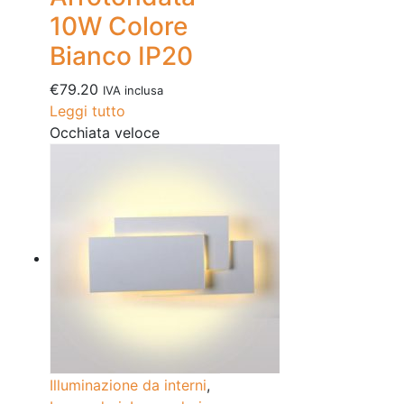
10W Colore
Bianco IP20
€
79.20
IVA inclusa
Leggi tutto
Occhiata veloce
Illuminazione da interni
,