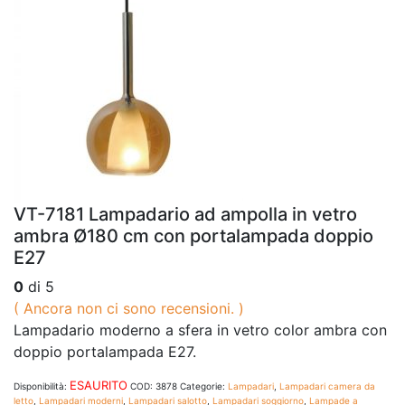
VT-7181 Lampadario ad ampolla in vetro
ambra Ø180 cm con portalampada doppio
E27
0
di 5
( Ancora non ci sono recensioni. )
Lampadario moderno a sfera in vetro color ambra con
doppio portalampada E27.
ESAURITO
Disponibilità:
COD:
3878
Categorie:
Lampadari
,
Lampadari camera da
letto
,
Lampadari moderni
,
Lampadari salotto
,
Lampadari soggiorno
,
Lampade a