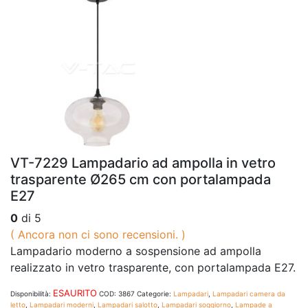
VT-7229 Lampadario ad ampolla in vetro
trasparente Ø265 cm con portalampada
E27
0
di 5
( Ancora non ci sono recensioni. )
Lampadario moderno a sospensione ad ampolla
realizzato in vetro trasparente, con portalampada E27.
ESAURITO
Disponibilità:
COD:
3867
Categorie:
Lampadari
,
Lampadari camera da
letto
,
Lampadari moderni
,
Lampadari salotto
,
Lampadari soggiorno
,
Lampade a