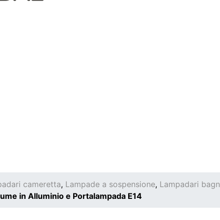
adari cameretta
,
Lampade a sospensione
,
Lampadari bag
me in Alluminio e Portalampada E14