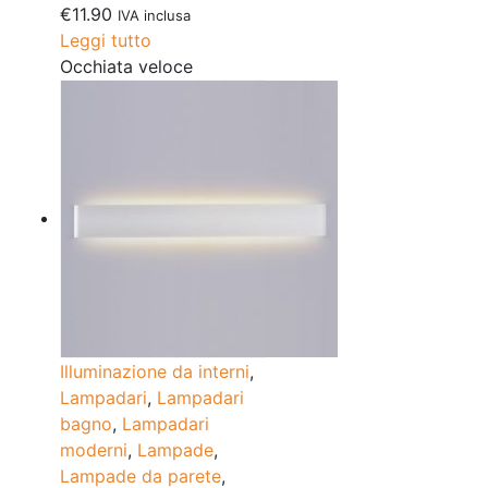
€
11.90
IVA inclusa
Leggi tutto
Occhiata veloce
Illuminazione da interni
,
Lampadari
,
Lampadari
bagno
,
Lampadari
moderni
,
Lampade
,
Lampade da parete
,