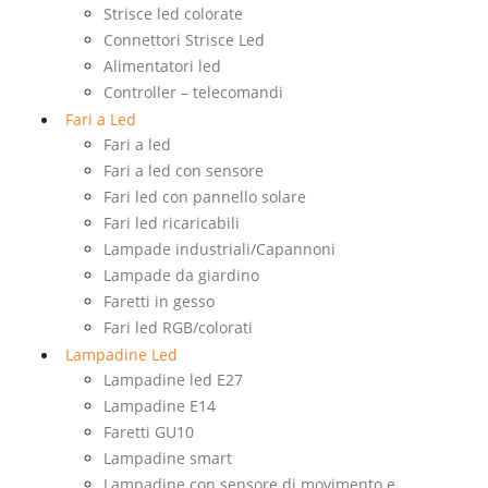
Strisce led colorate
Connettori Strisce Led
Alimentatori led
Controller – telecomandi
Fari a Led
Fari a led
Fari a led con sensore
Fari led con pannello solare
Fari led ricaricabili
Lampade industriali/Capannoni
Lampade da giardino
Faretti in gesso
Fari led RGB/colorati
Lampadine Led
Lampadine led E27
Lampadine E14
Faretti GU10
Lampadine smart
Lampadine con sensore di movimento e