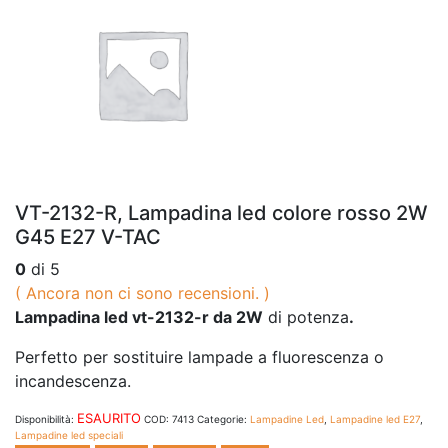
VT-2132-R, Lampadina led colore rosso 2W
G45 E27 V-TAC
0
di 5
( Ancora non ci sono recensioni. )
Lampadina led vt-2132-r da 2W
di potenza
.
Perfetto per sostituire lampade a fluorescenza o
incandescenza.
ESAURITO
Disponibilità:
COD:
7413
Categorie:
Lampadine Led
,
Lampadine led E27
,
Lampadine led speciali