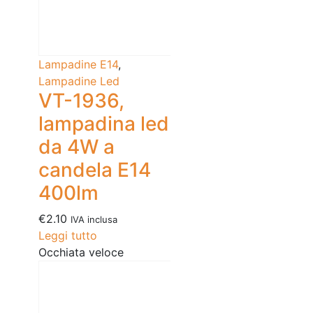
Lampadine E14
,
Lampadine Led
VT-1936,
lampadina led
da 4W a
candela E14
400lm
€
2.10
IVA inclusa
Leggi tutto
Occhiata veloce