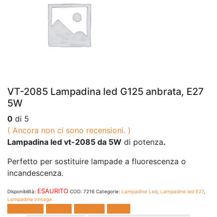
VT-2085 Lampadina led G125 anbrata, E27
5W
0
di 5
( Ancora non ci sono recensioni. )
Lampadina led vt-2085 da 5W
di potenza
.
Perfetto per sostituire lampade a fluorescenza o
incandescenza.
ESAURITO
Disponibilità:
COD:
7216
Categorie:
Lampadine Led
,
Lampadine led E27
,
Lampadine vintage
Facebook
Twitter
LinkedIn
E-mail