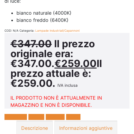
di luce:
bianco naturale (4000K)
bianco freddo (6400K)
COD:
N/A
Categoria:
Lampade industriali/Capannoni
€
347.00
Il prezzo
originale era:
€347.00.
€
259.00
Il
prezzo attuale è:
€259.00.
IVA inclusa
IL PRODOTTO NON È ATTUALMENTE IN
MAGAZZINO E NON È DISPONIBILE.
Facebook
Twitter
LinkedIn
E-mail
Descrizione
Informazioni aggiuntive