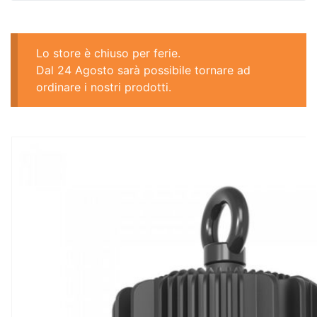
Lo store è chiuso per ferie.
Dal 24 Agosto sarà possibile tornare ad
ordinare i nostri prodotti.