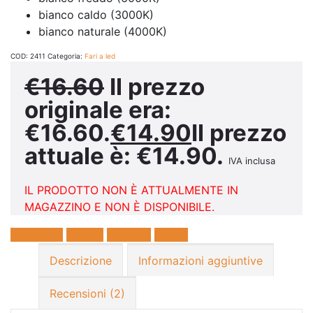
bianco caldo (3000K)
bianco naturale (4000K)
COD:
2411
Categoria:
Fari a led
€
16.60
Il prezzo
originale era:
€16.60.
€
14.90
Il prezzo
attuale è: €14.90.
IVA inclusa
IL PRODOTTO NON È ATTUALMENTE IN
MAGAZZINO E NON È DISPONIBILE.
Facebook
Twitter
LinkedIn
E-mail
Descrizione
Informazioni aggiuntive
Recensioni (2)