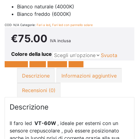
Bianco naturale (4000K)
Bianco freddo (6000K)
COD:
N/A
Categorie:
Fari a led
,
Fari led con pannello solare
€
75.00
IVA inclusa
Colore della luce
Svuota
Facebook
Twitter
LinkedIn
E-mail
Descrizione
Informazioni aggiuntive
Recensioni (0)
Descrizione
Il faro led
VT-60W
, ideale per esterni con un
sensore crepuscolare , può essere posizionato
anche in luoghi privi di corrente grazie alla sua