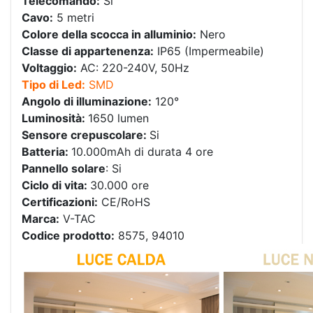
Telecomando:
Si
Cavo:
5 metri
Colore della scocca in alluminio:
Nero
Classe di appartenenza:
IP65 (Impermeabile)
Voltaggio:
AC: 220-240V, 50Hz
Tipo di Led:
SMD
Angolo di illuminazione:
120°
Luminosità:
1650 lumen
Sensore crepuscolare:
Si
Batteria:
10.000mAh di durata 4 ore
Pannello solare
: Si
Ciclo di vita:
30.000 ore
Certificazioni:
CE/RoHS
Marca:
V-TAC
Codice prodotto:
8575, 94010