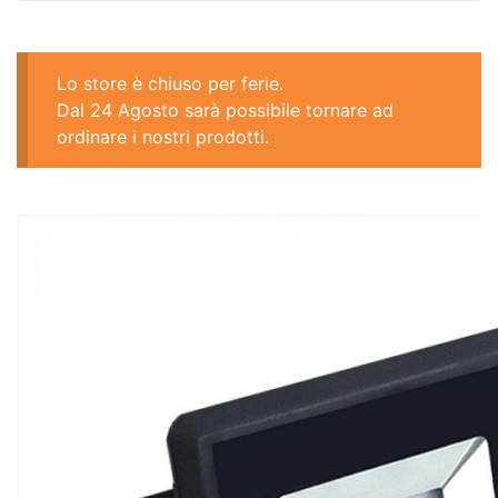
Lo store è chiuso per ferie.
Dal 24 Agosto sarà possibile tornare ad
ordinare i nostri prodotti.