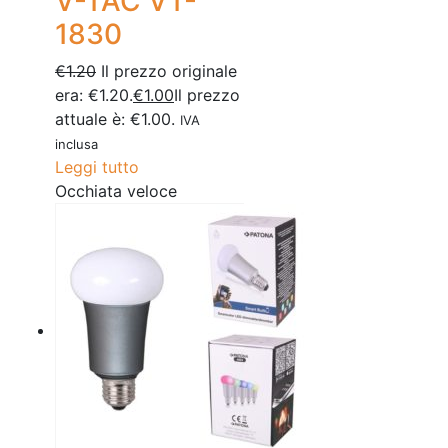
V-TAC VT-
1830
€
1.20
Il prezzo originale
era: €1.20.
€
1.00
Il prezzo
attuale è: €1.00.
IVA
inclusa
Leggi tutto
Occhiata veloce