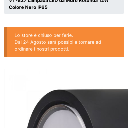
VT-827 Lampada LED da Muro Rotonda 12W
Colore Nero IP65
Lo store è chiuso per ferie.
Dal 24 Agosto sarà possibile tornare ad
ordinare i nostri prodotti.