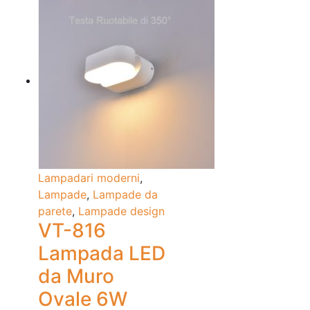
Lampadari moderni
,
Lampade
,
Lampade da
parete
,
Lampade design
VT-816
Lampada LED
da Muro
Ovale 6W