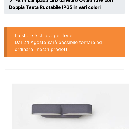
VT-814 Lampada LED da Muro Ovale 12W con
Doppia Testa Ruotabile IP65 in vari colori
Lo store è chiuso per ferie.
Dal 24 Agosto sarà possibile tornare ad
ordinare i nostri prodotti.