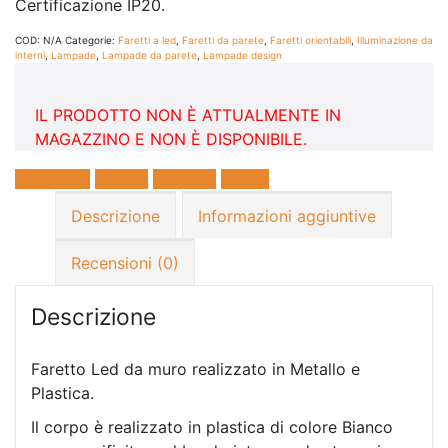
Certificazione IP20.
COD:
N/A
Categorie:
Faretti a led
,
Faretti da parete
,
Faretti orientabili
,
Illuminazione da
interni
,
Lampade
,
Lampade da parete
,
Lampade design
IL PRODOTTO NON È ATTUALMENTE IN
MAGAZZINO E NON È DISPONIBILE.
Facebook
Twitter
LinkedIn
E-mail
Descrizione
Informazioni aggiuntive
Recensioni (0)
Descrizione
Faretto Led da muro realizzato in Metallo e
Plastica.
Il corpo è realizzato in plastica di colore Bianco