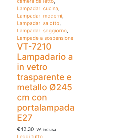
camera da letto
,
Lampadari cucina
,
Lampadari moderni
,
Lampadari salotto
,
Lampadari soggiorno
,
Lampade a sospensione
VT-7210
Lampadario a
in vetro
trasparente e
metallo Ø245
cm con
portalampada
E27
€
42.30
IVA inclusa
Leggi tutto