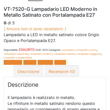
VT-7520-G Lampadario LED Moderno in
Metallo Satinato con Portalampada E27
0
di 5
( Ancora non ci sono recensioni. )
Lampadario a LED in metallo satinato colore
Grigio
Opaco
e Portalampada E27.
ESAURITO
Disponibilità:
COD:
3701
Categorie:
Lampadari
,
Lampadari cucina
,
Lampadari industriali
,
Lampadari moderni
,
Lampadari salotto
,
Lampadari soggiorno
,
Lampade a sospensione
Facebook
Twitter
LinkedIn
E-mail
Descrizione
Recensioni (0)
Descrizione
Il lampadario è realizzato in metallo.
Le rifiniture in metallo satinato rendono questo
lampadario un complemento di arredo elegante e