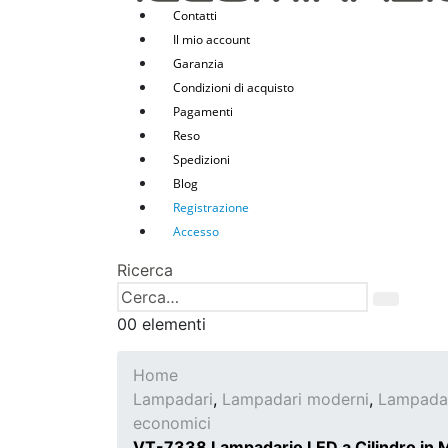
Contatti
Il mio account
Garanzia
Condizioni di acquisto
Pagamenti
Reso
Spedizioni
Blog
Registrazione
Accesso
Ricerca
0
0 elementi
Home
Lampadari
,
Lampadari moderni
,
Lampadar
economici
VT-7338 Lampadario LED a Cilindro in Met