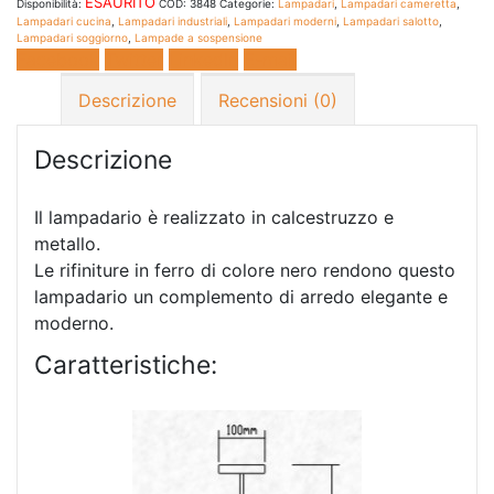
ESAURITO
Disponibilità:
COD:
3848
Categorie:
Lampadari
,
Lampadari cameretta
,
Lampadari cucina
,
Lampadari industriali
,
Lampadari moderni
,
Lampadari salotto
,
Lampadari soggiorno
,
Lampade a sospensione
Facebook
Twitter
LinkedIn
E-mail
Descrizione
Recensioni (0)
Descrizione
Il lampadario è realizzato in calcestruzzo e
metallo.
Le rifiniture in ferro di colore nero rendono questo
lampadario un complemento di arredo elegante e
moderno.
Caratteristiche: