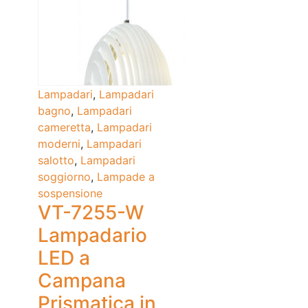
Lampadari
,
Lampadari
bagno
,
Lampadari
cameretta
,
Lampadari
moderni
,
Lampadari
salotto
,
Lampadari
soggiorno
,
Lampade a
sospensione
VT-7255-W
Lampadario
LED a
Campana
Prismatica in