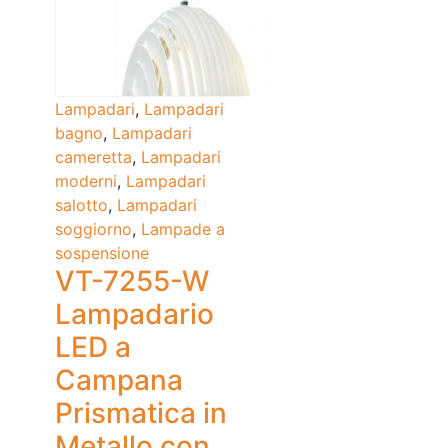
Lampadari
,
Lampadari
bagno
,
Lampadari
cameretta
,
Lampadari
moderni
,
Lampadari
salotto
,
Lampadari
soggiorno
,
Lampade a
sospensione
VT-7255-W
Lampadario
LED a
Campana
Prismatica in
Metallo con