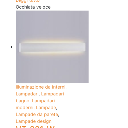
Leggi tutto
Occhiata veloce
Illuminazione da interni
,
Lampadari
,
Lampadari
bagno
,
Lampadari
moderni
,
Lampade
,
Lampade da parete
,
Lampade design