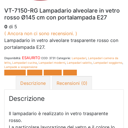
VT-7150-RG Lampadario alveolare in vetro
rosso Ø145 cm con portalampada E27
0
di 5
( Ancora non ci sono recensioni. )
Lampadario in vetro alveolare trasparente rosso con
portalampada E27.
ESAURITO
Disponibilità:
COD:
3731
Categorie:
Lampadari
,
Lampadari camera da
letto
,
Lampadari cucina
,
Lampadari moderni
,
Lampadari salotto
,
Lampadari soggiorno
,
Lampade a sospensione
Facebook
Twitter
LinkedIn
E-mail
Descrizione
Recensioni (0)
Descrizione
Il lampadario è realizzato in vetro trasparente
rosso.
La particolare lavorazione del vetro e il colore lo