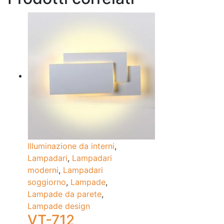
Illuminazione da interni
,
Lampadari
,
Lampadari
moderni
,
Lampadari
soggiorno
,
Lampade
,
Lampade da parete
,
Lampade design
VT-712